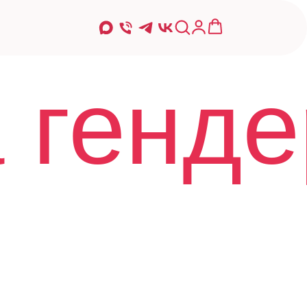
 генде
-