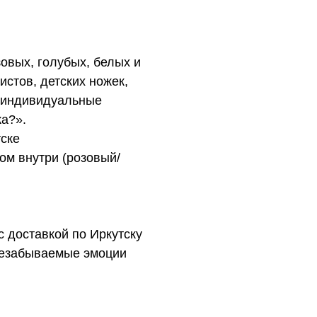
овых, голубых, белых и
стов, детских ножек,
и индивидуальные
ка?».
тске
ом внутри (розовый/
с доставкой по Иркутску
незабываемые эмоции