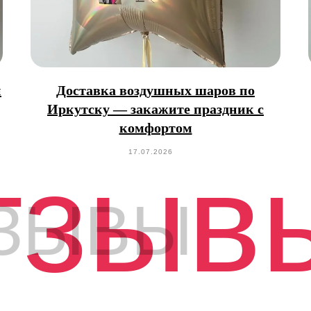
и
Доставка воздушных шаров по
Иркутску — закажите праздник с
комфортом
тзыв
17.07.2026
ЗЫВЫ