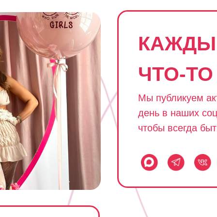
КАЖДЫ
ЧТО-ТО
Мы публикуем ак
день в наших соц
чтобы всегда быт