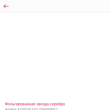
Фольгированная звезда серебро
Артикул:
415051913101 (0609358811)