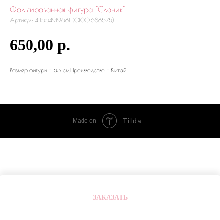
Фольгированная фигура "Слоник"
Артикул:
411554919681 (01001688575)
650,00
р.
Размер фигуры - 63 см.Производство - Китай
Tilda
Made on
ЗАКАЗАТЬ