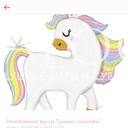
Фольгированная фигура "Единорог голография"
Артикул:
444114192781 (0343653355)