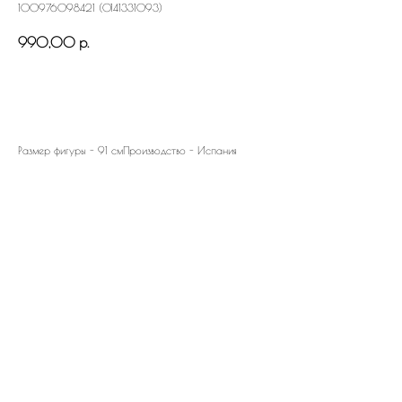
100976098421 (0141331093)
990,00
р.
Заказать
Размер фигуры - 91 смПроизводство - Испания