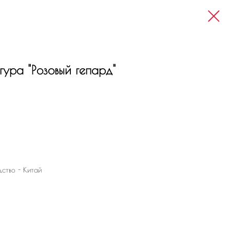
ура "Розовый гепард"
дство - Китай