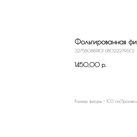
Фольгированная фиг
327580887401 (1802227960)
р.
1450,00
Заказать
Размер фигуры - 103 см.Произво